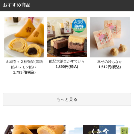
おすすめ商品
能登大納言かすていら
金城巻＜２種類餡(黒糖
幸せの鈴もなか
1,890円(税込)
餡＆レモン餡)＞
1,512円(税込)
1,793円(税込)
もっと見る