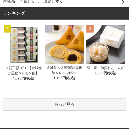
新発売！「葛ぜりぃ 加賀しずく」
ランキング
1
2
3
金城巻＜２種類餡(黒糖
加賀三彩（3）【金城巻
羽二重 加賀れんこん餠
餡＆レモン餡)＞
は黒糖＆レモン餡】
1,890円(税込)
1,793円(税込)
4,623円(税込)
もっと見る