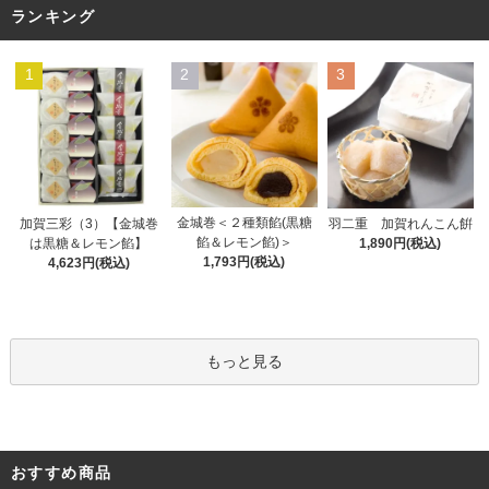
ランキング
1
2
3
金城巻＜２種類餡(黒糖
加賀三彩（3）【金城巻
羽二重 加賀れんこん餠
餡＆レモン餡)＞
は黒糖＆レモン餡】
1,890円(税込)
1,793円(税込)
4,623円(税込)
もっと見る
おすすめ商品