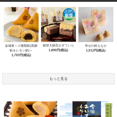
能登大納言かすていら
金城巻＜２種類餡(黒糖
幸せの鈴もなか
1,890円(税込)
餡＆レモン餡)＞
1,512円(税込)
1,793円(税込)
もっと見る