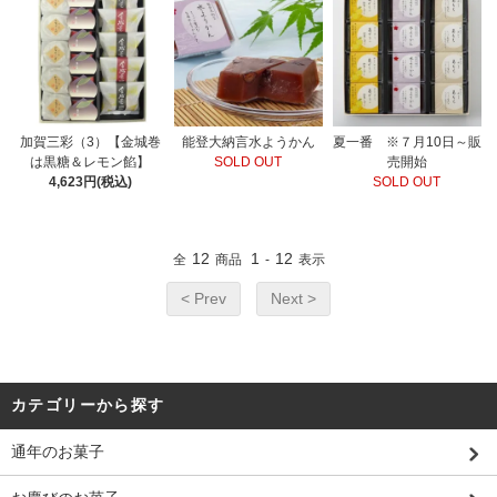
加賀三彩（3）【金城巻
能登大納言水ようかん
夏一番 ※７月10日～販
は黒糖＆レモン餡】
SOLD OUT
売開始
4,623円(税込)
SOLD OUT
12
1
12
全
商品
-
表示
< Prev
Next >
カテゴリーから探す
通年のお菓子