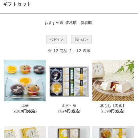
ギフトセット
おすすめ順
価格順
新着順
< Prev
Next >
12
1
12
全
商品
-
表示
涼華
金沢・涼
葛もち【黒蜜】
2,819円(税込)
3,824円(税込)
2,398円(税込)