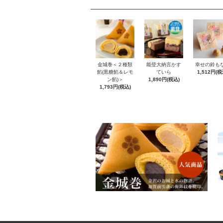
金城巻＜２種類
能登大納言かす
幸せの鈴も
餡(黒糖餡＆レモ
ていら
1,512円(税
ン餡)＞
1,890円(税込)
1,793円(税込)