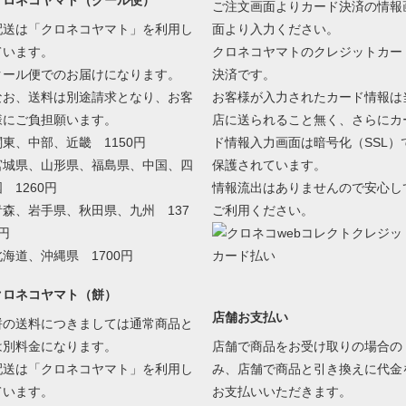
クロネコヤマト（クール便）
ご注文画面よりカード決済の情報
配送は「クロネコヤマト」を利用し
面より入力ください。
ています。
クロネコヤマトのクレジットカー
クール便でのお届けになります。
決済です。
なお、送料は別途請求となり、お客
お客様が入力されたカード情報は
様にご負担願います。
店に送られること無く、さらにカ
関東、中部、近畿 1150円
ド情報入力画面は暗号化（SSL）
宮城県、山形県、福島県、中国、四
保護されています。
 1260円
情報流出はありませんので安心し
青森、岩手県、秋田県、九州 137
ご利用ください。
円
北海道、沖縄県 1700円
クロネコヤマト（餅）
店舗お支払い
餅の送料につきましては通常商品と
は別料金になります。
店舗で商品をお受け取りの場合の
配送は「クロネコヤマト」を利用し
み、店舗で商品と引き換えに代金
ています。
お支払いいただきます。