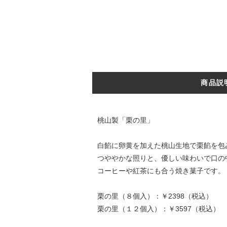
商品説
桃山製「栗の里」
白餡に卵黄を加えた桃山生地で栗餡を包
つややかな照りと、優しい味わいで口の
コーヒーや紅茶にも合う焼き菓子です。
栗の里（８個入）：￥2398（税込）
栗の里（１２個入）：￥3597（税込）