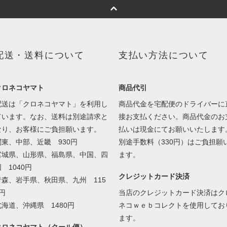
配送・送料について
支払い方法について
クロネコヤマト
商品代引
配送は「クロネコヤマト」を利用し
商品代金を宅配便のドライバーに
ています。なお、送料は別途請求と
接お支払ください。商品代金のお
なり、お客様にご負担願います。
払いは現金にてお願いいたします
関東、中部、近畿 930円
別途手数料（330円）はご負担願
宮城県、山形県、福島県、中国、四
ます。
 1040円
クレジットカード決済
青森、岩手県、秋田県、九州 115
円
当店のクレジットカード決済はク
北海道、沖縄県 1480円
ネコｗｅｂコレクトを使用してお
ます。