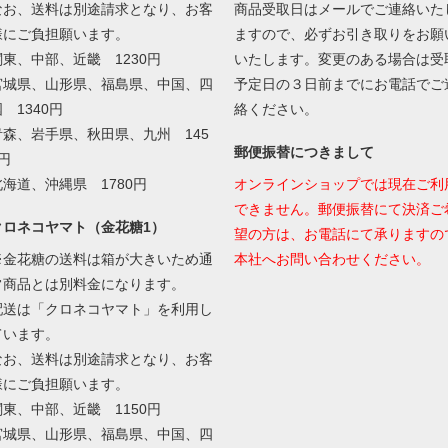
なお、送料は別途請求となり、お客
商品受取日はメールでご連絡いた
様にご負担願います。
ますので、必ずお引き取りをお願
関東、中部、近畿 1230円
いたします。変更のある場合は受
宮城県、山形県、福島県、中国、四
予定日の３日前までにお電話でご
 1340円
絡ください。
青森、岩手県、秋田県、九州 145
郵便振替につきまして
円
北海道、沖縄県 1780円
オンラインショップでは現在ご利
できません。郵便振替にて決済ご
クロネコヤマト（金花糖1）
望の方は、お電話にて承りますの
※金花糖の送料は箱が大きいため通
本社へお問い合わせください。
常商品とは別料金になります。
配送は「クロネコヤマト」を利用し
ています。
なお、送料は別途請求となり、お客
様にご負担願います。
関東、中部、近畿 1150円
宮城県、山形県、福島県、中国、四