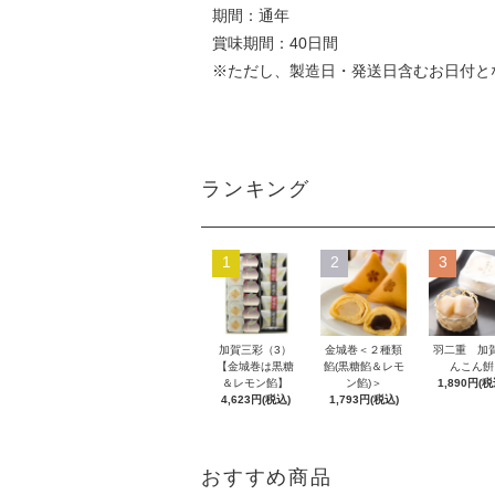
期間：通年
賞味期間：40日間
※ただし、製造日・発送日含むお日付と
ランキング
1
2
3
加賀三彩（3）
金城巻＜２種類
羽二重 加
【金城巻は黒糖
餡(黒糖餡＆レモ
んこん餠
＆レモン餡】
ン餡)＞
1,890円(税
4,623円(税込)
1,793円(税込)
おすすめ商品