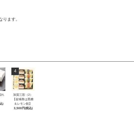
なります。
4
賀れ
加賀三彩（2）
【金城巻は黒糖
込)
＆レモン餡】
3,500円(税込)