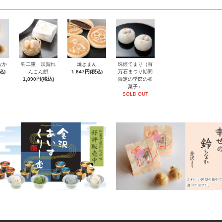
なか
羽二重 加賀れ
焼きまん
珠姫てまり（百
込)
んこん餠
1,847円(税込)
万石まつり期間
1,890円(税込)
限定の季節の和
菓子）
SOLD OUT