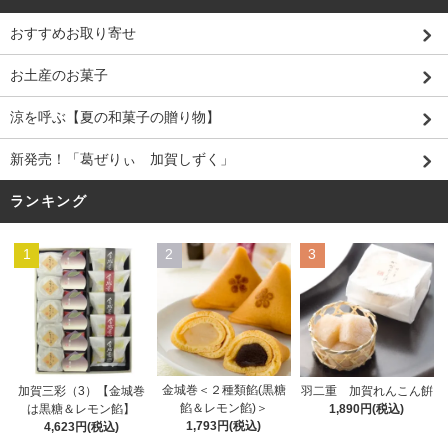
おすすめお取り寄せ
お土産のお菓子
涼を呼ぶ【夏の和菓子の贈り物】
新発売！「葛ぜりぃ 加賀しずく」
ランキング
1
2
3
金城巻＜２種類餡(黒糖
加賀三彩（3）【金城巻
羽二重 加賀れんこん餠
餡＆レモン餡)＞
は黒糖＆レモン餡】
1,890円(税込)
1,793円(税込)
4,623円(税込)