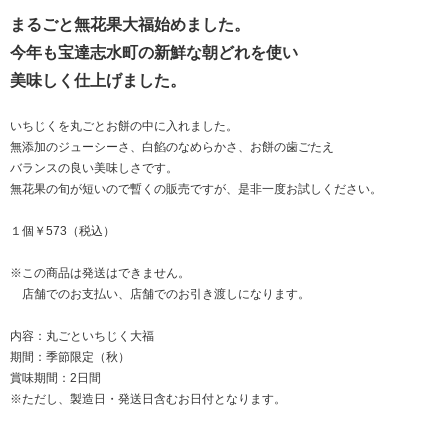
まるごと無花果大福始めました。
今年も宝達志水町の新鮮な朝どれを使い
美味しく仕上げました。
いちじくを丸ごとお餅の中に入れました。
無添加のジューシーさ、白餡のなめらかさ、お餅の歯ごたえ
バランスの良い美味しさです。
無花果の旬が短いので暫くの販売ですが、是非一度お試しください。
１個￥573（税込）
※この商品は発送はできません。
店舗でのお支払い、店舗でのお引き渡しになります。
内容：丸ごといちじく大福
期間：季節限定（秋）
賞味期間：2日間
※ただし、製造日・発送日含むお日付となります。