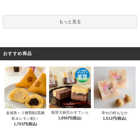
もっと見る
おすすめ商品
能登大納言かすていら
金城巻＜２種類餡(黒糖
幸せの鈴もなか
1,890円(税込)
餡＆レモン餡)＞
1,512円(税込)
1,793円(税込)